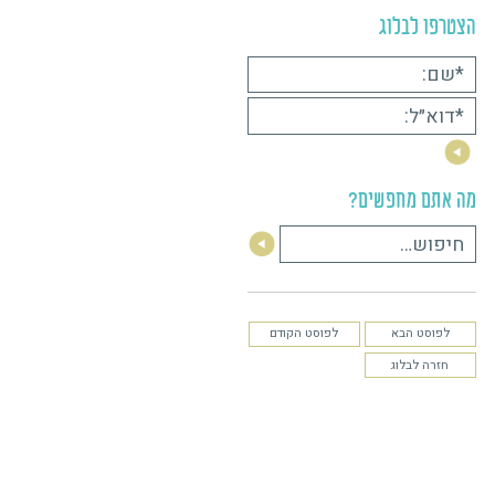
ריטלינג
סיפור
סיפור של עסק
ראיון
וג
פשים?