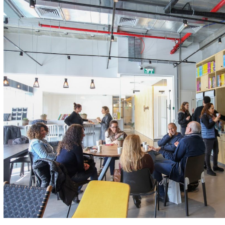
סדנאות
סטו
סיפור קרוב
ראיון אישי
הצטרפו לבל
מה אתם מח
חיפוש: