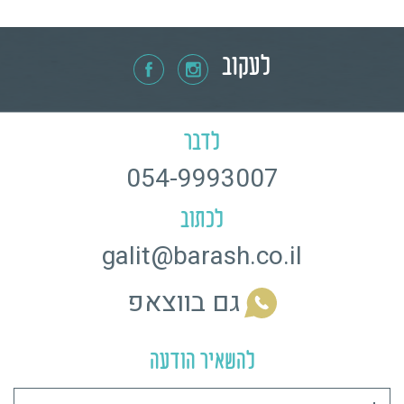
לעקוב
לדבר
054-9993007
לכתוב
galit@barash.co.il
גם בווצאפ
להשאיר הודעה