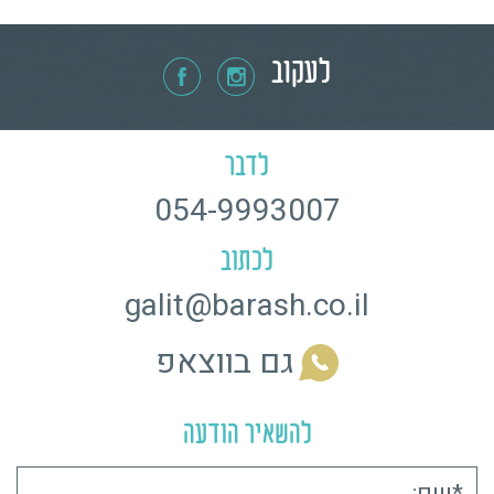
לעקוב
לדבר
054-9993007
לכתוב
galit@barash.co.il
גם בווצאפ
להשאיר הודעה