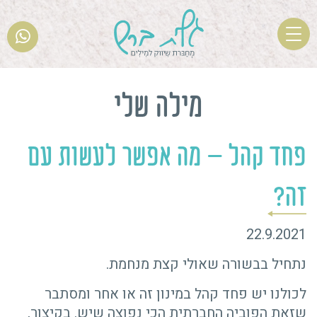
T
o
g
Ski
g
t
מילה שלי
l
conten
e
n
פחד קהל – מה אפשר לעשות עם
a
v
זה?
i
g
22.9.2021
a
t
נתחיל בבשורה שאולי קצת מנחמת.
i
o
לכולנו יש פחד קהל במינון זה או אחר ומסתבר
n
שזאת הפוביה החברתית הכי נפוצה שיש. בקיצור,