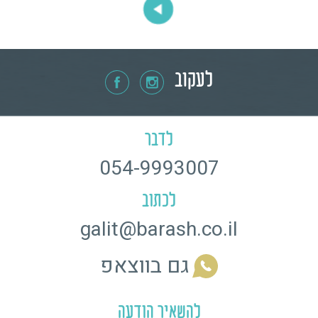
לעקוב
לדבר
054-9993007
לכתוב
galit@barash.co.il
גם בווצאפ
להשאיר הודעה