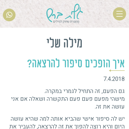
T
o
g
Ski
g
t
מילה שלי
l
conten
e
n
איך הופכים סיפור להרצאה?
a
v
7.4.2018
i
g
גם הפעם, זה התחיל לגמרי במקרה.
a
מישהי מפעם פעם פעם התקשרה ושאלה אם אני
t
עושה את זה.
i
o
יש לה סיפור אישי שהביא אותה למה שהיא עושה
n
היום והיא רוצה להפוך את זה להרצאה, להעביר את