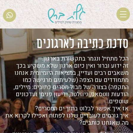
T
o
g
Ski
g
t
סדנת כתיבה לארגונים
l
conten
e
הכל מתחיל ונגמר בתקשורת בארגון.
n
זה ידוע וברור ואין כיום ארגון שלא משקיע בכך
a
משאבים רבים ועדיין, במציאות היומיומית אנחנו
v
מתמודדים עם הצפה (שלעיתים מרגישה כמו
i
התקפה) בצורה של מבול מסרים כתובים: מיילים,
g
הודעות ווטסאפ, ניוזלטר, ידיעון פנימי ועדכונים
a
שוטפים.
t
אז איך אפשר לבלוט בתוך ים המסרים?
i
איך גורמים לעובדים שלנו לפתוח ואפילו לקרוא את
o
מה שאנחנו כותבים?
n