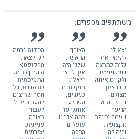
משתתפים מספרים:
יצא לי
הצורך
הסדנה גרמה
תו
להזמין את
הראשוני
לנו לצאת
ה
גלית כמרצה
שלנו היה
מהקופסא
מ
כמה פעמים
איך לייצר
ולהבין ברמה
ות
ולקיים איתה
דיאלוג
התפיסתית
ל
גם ראיון
ותקשורת
שבהכרח, כל
ה
מצולם
נגישים,
מסר שרוצים
ב
ותמיד היא
הפתיע
להעביר יכול
ול
הגיעה
אותנו עד
לעבור
ב
נעימה וסופר
כמה אנחנו
בצורה
בפ
מקצועית
פועלים
עניינית,
קי
והיה לה
הרבה
יצירתית
על