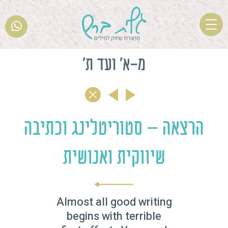
T
o
g
מ-א' ועד ת'
g
l
e
n
a
הרצאה – סטוריטלינג וכתיבה
v
i
שיווקית ואנושית
g
a
t
i
Almost all good writing
o
begins with terrible
n